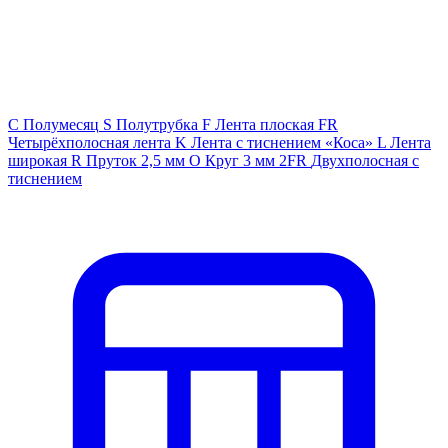
C
Полумесяц
S
Полутрубка
F
Лента плоская
FR
Четырёхполосная лента
K
Лента с тиснением «Коса»
L
Лента
широкая
R
Пруток 2,5 мм
O
Круг 3 мм
2FR
Двухполосная с
тиснением