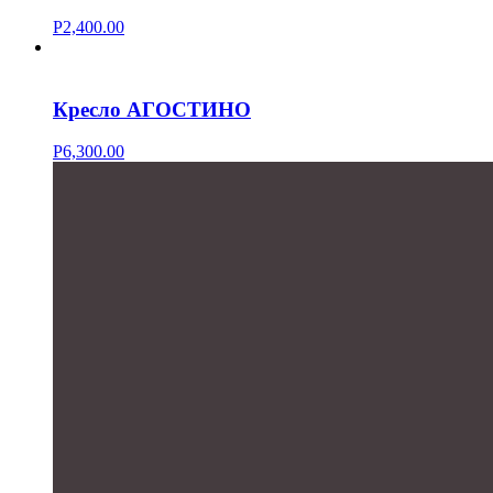
Р
2,400.00
Кресло АГОСТИНО
Р
6,300.00